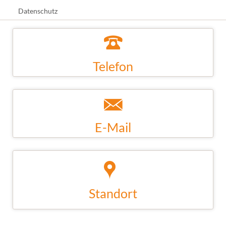
Datenschutz
Telefon
+49 (0)351 88939440
E-Mail
kontakt@b3-it.de
Standort
B3 IT Systeme GmbH, Münchner Platz 1, 01187
Dresden, Deutschland